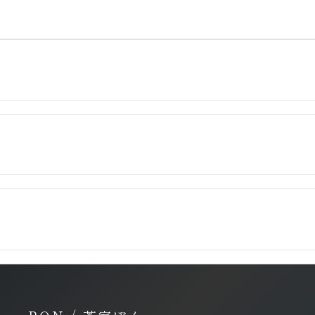
Recent Posts
Recent Comments
表示できるコメントはありません。
Archives
表示するアーカイブはありません。
Categories
カテゴリーなし